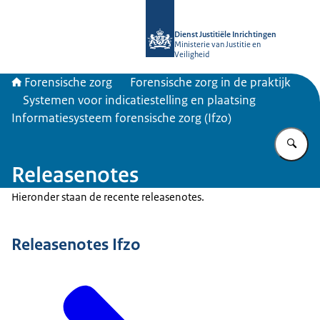
Naar de homepage van Forensische z
Dienst Justitiële Inrichtingen
Ministerie van Justitie en
Veiligheid
Forensische zorg
Forensische zorg in de praktijk
Systemen voor indicatiestelling en plaatsing
Informatiesysteem forensische zorg (Ifzo)
Vu
Releasenotes
Hieronder staan de recente releasenotes.
Releasenotes Ifzo