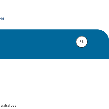
org
eid
Vul in wat u z
 u strafbaar.