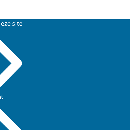
eze site
ht