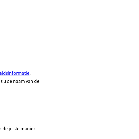
eidsinformatie
.
als u de naam van de
 de juiste manier