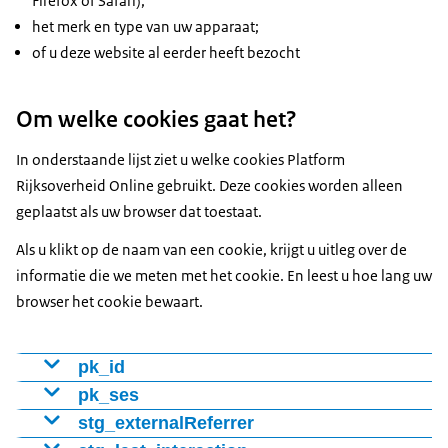
Firefox of Safari);
het merk en type van uw apparaat;
of u deze website al eerder heeft bezocht
Om welke cookies gaat het?
In onderstaande lijst ziet u welke cookies Platform
Rijksoverheid Online gebruikt. Deze cookies worden alleen
geplaatst als uw browser dat toestaat.
Als u klikt op de naam van een cookie, krijgt u uitleg over de
informatie die we meten met het cookie. En leest u hoe lang uw
browser het cookie bewaart.
pk_id
Cookie voor het onderscheiden van bezoekers met een
pk_ses
nummer (ID). Hiermee stellen we vast of het om een
Cookie houdt bij welke webpagina’s de bezoeker
stg_externalReferrer
nieuwe of terugkerende bezoeker gaat.
bekeek.