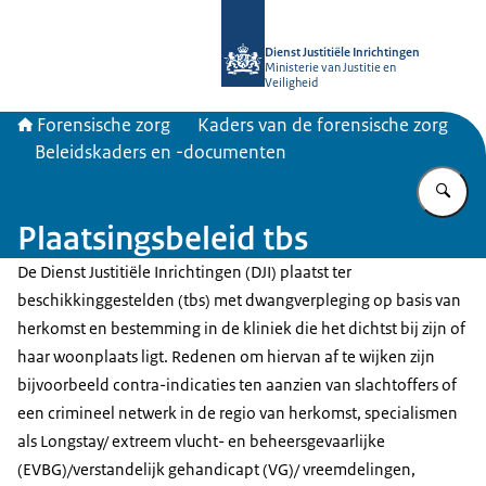
Naar de homepage van Forensische z
Dienst Justitiële Inrichtingen
Ministerie van Justitie en
Veiligheid
Forensische zorg
Kaders van de forensische zorg
Beleidskaders en -documenten
Vu
Plaatsingsbeleid tbs
De Dienst Justitiële Inrichtingen (DJI) plaatst ter
beschikkinggestelden (tbs) met dwangverpleging op basis van
herkomst en bestemming in de kliniek die het dichtst bij zijn of
haar woonplaats ligt. Redenen om hiervan af te wijken zijn
bijvoorbeeld contra-indicaties ten aanzien van slachtoffers of
een crimineel netwerk in de regio van herkomst, specialismen
als Longstay/ extreem vlucht- en beheersgevaarlijke
(EVBG)/verstandelijk gehandicapt (VG)/ vreemdelingen,