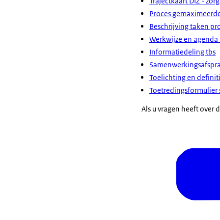
Trajectkaart DIZ - zo
Proces gemaximeerde
Beschrijving taken p
Werkwijze en agenda 
Informatiedeling tbs
Samenwerkingsafspr
Toelichting en defi
Toetredingsformulie
Als u vragen heeft ove