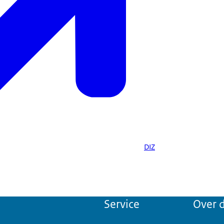
DIZ
Service
Over d