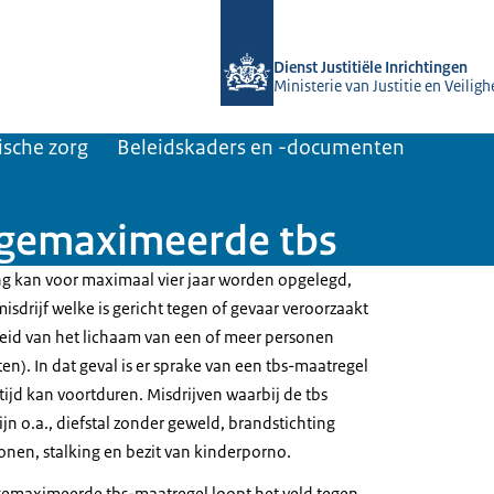
Naar de homepage van Forensische z
Dienst Justitiële Inrichtingen
Ministerie van Justitie en Veiligh
ische zorg
Beleidskaders en -documenten
gemaximeerde tbs
g kan voor maximaal vier jaar worden opgelegd,
misdrijf welke is gericht tegen of gevaar veroorzaakt
eid van het lichaam van een of meer personen
en). In dat geval is er sprake van een tbs-maatregel
ijd kan voortduren. Misdrijven waarbij de tbs
jn o.a., diefstal zonder geweld, brandstichting
onen, stalking en bezit van kinderporno.
 gemaximeerde tbs-maatregel loopt het veld tegen