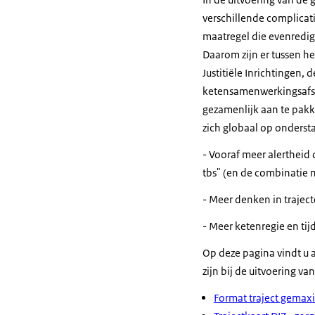
verschillende complicatie
maatregel die evenredig 
Daarom zijn er tussen het
Justitiële Inrichtingen,
ketensamenwerkingsafs
gezamenlijk aan te pak
zich globaal op onders
- Vooraf meer alertheid
tbs" (en de combinatie
- Meer denken in trajec
- Meer ketenregie en ti
Op deze pagina vindt u
zijn bij de uitvoering 
Format traject gemax