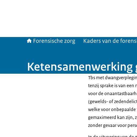
Forensische zorg
Kaders van de forens
Ketensamenwerking 
Tbs met dwangverplegin
tenzij sprake is van een 
voor de onaantastbaarh
(gewelds- of zedendelict
welke voor onbepaalde t
gemaximeerd kan zijn, zi
zonder gevaar voor pers
In de uitvoering van de