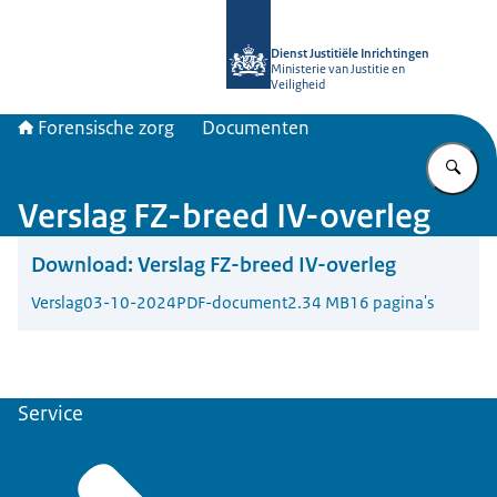
Naar de homepage van Forensische z
Dienst Justitiële Inrichtingen
Ministerie van Justitie en
Veiligheid
Forensische zorg
Documenten
Vu
Verslag FZ-breed IV-overleg
Download:
Verslag FZ-breed IV-overleg
Verslag
03-10-2024
PDF-document
2.34 MB
16 pagina's
Service