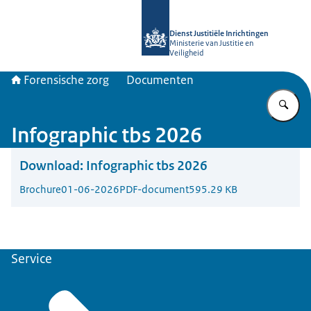
Naar de homepage van Forensische z
Dienst Justitiële Inrichtingen
Ministerie van Justitie en
Veiligheid
Forensische zorg
Documenten
Vu
Infographic tbs 2026
Download:
Infographic tbs 2026
Brochure
01-06-2026
PDF-document
595.29 KB
Service