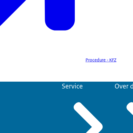
Procedure - KFZ
Service
Over d