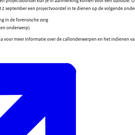
en projectvoorstel kun je in aanmerking komen voor een subsidie. O
12 september een projectvoorstel in te dienen op de volgende ond
g in de forensische zorg
vullen onderwerp)
 voor meer informatie over de callonderwerpen en het indienen van