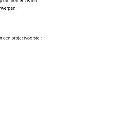
p dit moment is het
erwerpen:
 een projectvoorstel: