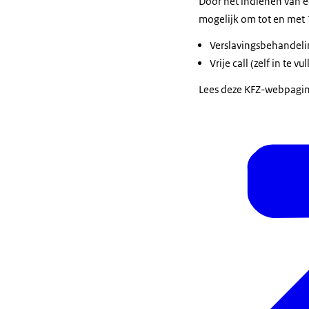
Door het indienen van e
mogelijk om tot en met 
Verslavingsbehandelin
Vrije call (zelf in te 
Lees deze KFZ-webpagina