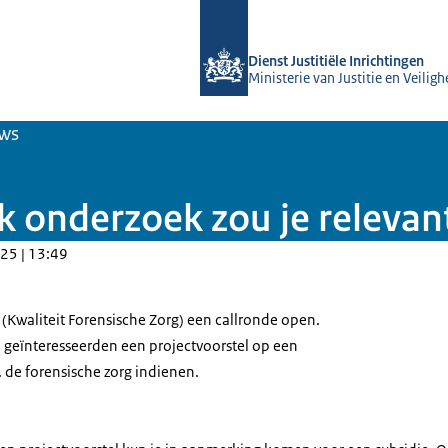
Naar de homepage van Forensische z
Dienst Justitiële Inrichtingen
Ministerie van Justitie en Veiligh
ws
k onderzoek zou je relevan
25 | 13:49
Z (Kwaliteit Forensische Zorg) een callronde open.
 geïnteresseerden een projectvoorstel op een
de forensische zorg indienen.