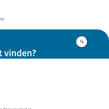
org
eid
Vul in wat u z
t vinden?