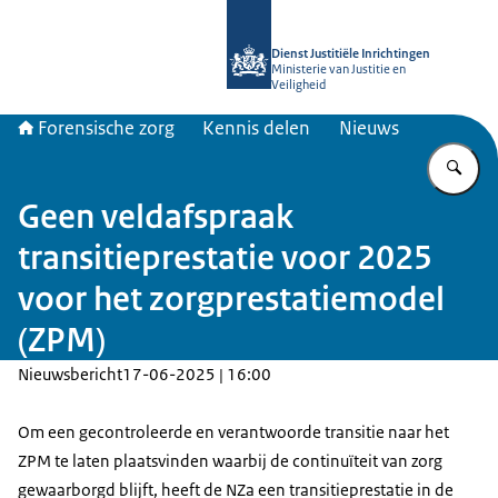
Naar de homepage van Forensische z
Dienst Justitiële Inrichtingen
Ministerie van Justitie en
Veiligheid
Forensische zorg
Kennis delen
Nieuws
Vu
Geen veldafspraak
transitieprestatie voor 2025
voor het zorgprestatiemodel
(ZPM)
Nieuwsbericht
17-06-2025 | 16:00
Om een gecontroleerde en verantwoorde transitie naar het
ZPM te laten plaatsvinden waarbij de continuïteit van zorg
gewaarborgd blijft, heeft de NZa een transitieprestatie in de