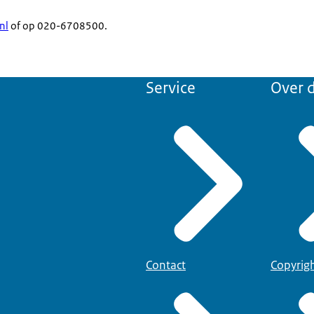
nl
of op 020-6708500.
Service
Over d
Contact
Copyrig