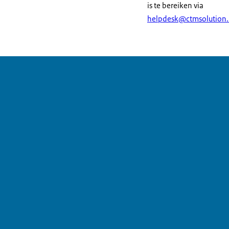
is te bereiken via
helpdesk@ctmsolution.