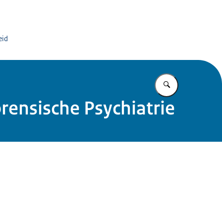
org
eid
Vul in wat u z
rensische Psychiatrie