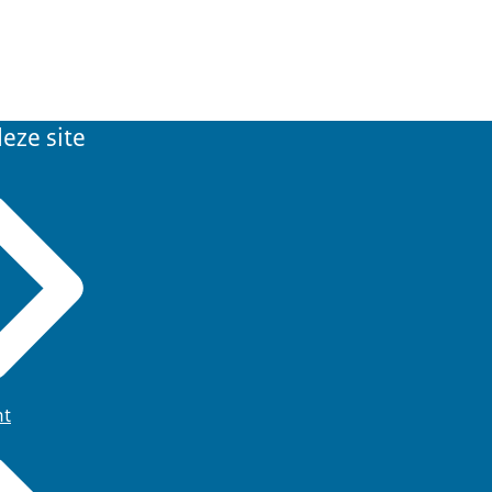
eze site
ht