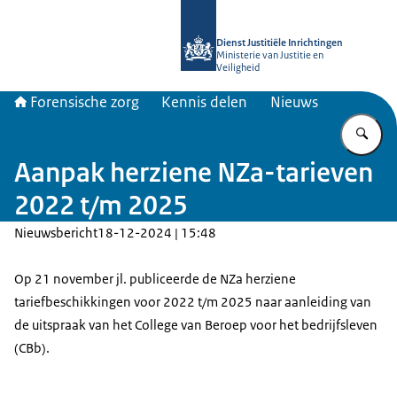
Naar de homepage van Forensische z
Dienst Justitiële Inrichtingen
Ministerie van Justitie en
Veiligheid
Forensische zorg
Kennis delen
Nieuws
Vu
Aanpak herziene NZa-tarieven
2022 t/m 2025
Nieuwsbericht
18-12-2024 | 15:48
Op 21 november jl. publiceerde de NZa herziene
tariefbeschikkingen voor 2022 t/m 2025 naar aanleiding van
de uitspraak van het College van Beroep voor het bedrijfsleven
(CBb).