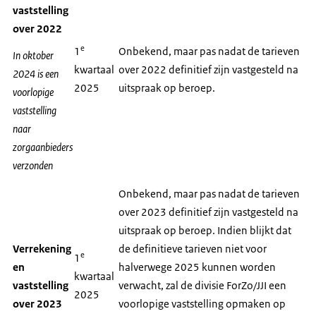
vaststelling
over 2022
e
1
Onbekend, maar pas nadat de tarieven
In oktober
kwartaal
over 2022 definitief zijn vastgesteld na
2024 is een
2025
uitspraak op beroep.
voorlopige
vaststelling
naar
zorgaanbieders
verzonden
Onbekend, maar pas nadat de tarieven
over 2023 definitief zijn vastgesteld na
uitspraak op beroep. Indien blijkt dat
Verrekening
de definitieve tarieven niet voor
e
1
en
halverwege 2025 kunnen worden
kwartaal
vaststelling
verwacht, zal de divisie ForZo/JJI een
2025
over 2023
voorlopige vaststelling opmaken op