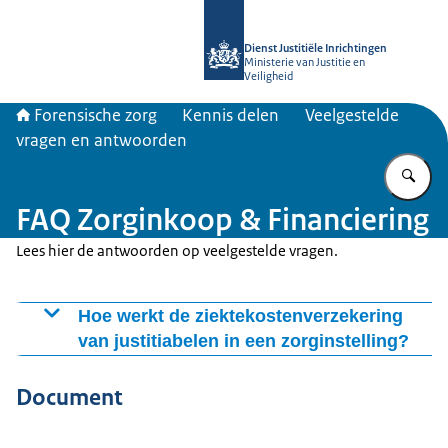
Naar de homepage van Forensische z
Dienst Justitiële Inrichtingen
Ministerie van Justitie en
Veiligheid
Forensische zorg
Kennis delen
Veelgestelde
vragen en antwoorden
Vu
FAQ Zorginkoop & Financiering
Lees hier de antwoorden op veelgestelde vragen.
Hoe werkt de ziektekostenverzekering
van justitiabelen in een zorginstelling?
Het Ministerie van Justitie en Veiligheid (JenV) is naast
Document
de bekostiging van forensische zorg ook
verantwoordelijk voor de somatische zorg voor
gedetineerden, tbs-gestelden en jeugdige justitiabelen.