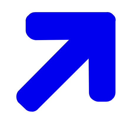
Voor deze justitiabelen is de zorgverzekering
opgeschort en zij vallen daarmee onder de zorgplicht
van de Dienst Justitiële Inrichtingen (DJI). Dit geldt niet
voor tbs-gestelden tijdens proefverlof, tbs met
voorwaardelijke beëindiging en gedetineerden die in
het kader van art. 43.3 Pbw zijn overgeplaatst naar een
zorgaanbieder. Zij maken wel aanspraak op hun
individuele zorgverzekering. In