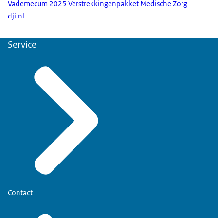
Vademecum 2025 Verstrekkingenpakket Medische Zorg
dji.nl
Service
het Vademecum
verstrekkingenpakket medische zorg
DJI staan de zorgplicht en de bijbehorende
zorgaanspraken per onderdeel van DJI en per
forensische zorgtitel uitgewerkt.
Contact