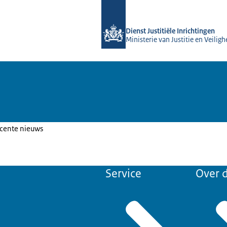
Naar de homepage van Forensische z
Dienst Justitiële Inrichtingen
Ministerie van Justitie en Veiligh
ecente nieuws
Service
Over d