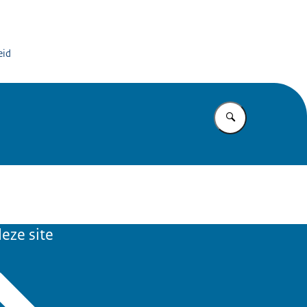
org
eid
Vul in wat u z
eze site